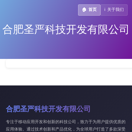
🏠
首页
ℹ️
关于我们
合肥圣严科技开发有限公司
合肥圣严科技开发有限公司
专注于移动应用开发和创新的科技公司，致力于为用户提供优质的
应用体验。通过技术创新和产品优化，为全球用户打造了多款深受