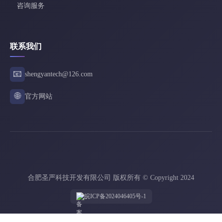
咨询服务
联系我们
📧
shengyantech@126.com
🌐
官方网站
合肥圣严科技开发有限公司 版权所有 © Copyright 2024
皖ICP备2024046405号-1